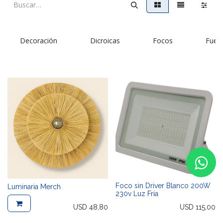
Decoración
Dicroicas
Focos
Fuen
Foco sin Driver Blanco 200W
Luminaria Merch
230v Luz Fría
USD
48,80
USD
115,00