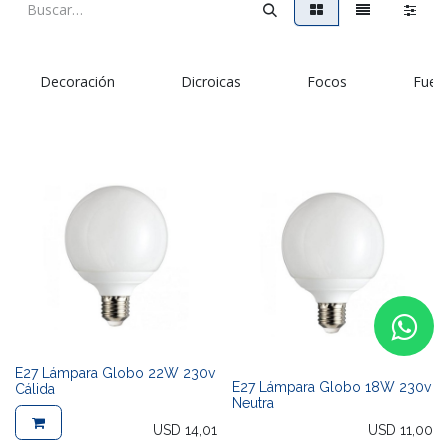
Decoración
Dicroicas
Focos
Fuen
E27 Lámpara Globo 22W 230v
E27 Lámpara Globo 18W 230v
Cálida
Neutra
USD
14,01
USD
11,00